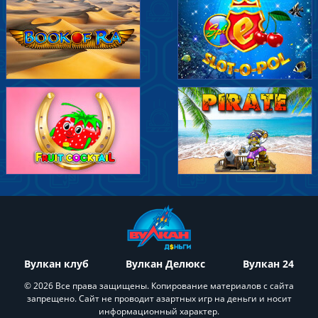
Берсерка.
Как только происходит полное заполнение
шкалы ярости над одним из викингов,
В процессе специальных бесплатных вращений герой
начинается активация трех фриспинов.
викинг с неистовством крушит разных чудовищ,
превращаясь в wild-символ и помогая игроку
зарабатывать дополнительные выигрыши. Фриспины
Рагнарока можно получить не только из золотого
сундука, но и при активации обычных вращений.
Заходите в
онлайн казино Клуб Вулкан
, чтобы
поиграть в слот Vikings Go Berzrk бесплатно и без
регистарции или на настоящие деньги.
Вулкан клуб
Вулкан Делюкс
Вулкан 24
© 2026 Все права защищены. Копирование материалов с сайта
запрещено. Сайт не проводит азартных игр на деньги и носит
информационный характер.