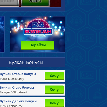
Перейти
Вулкан Бонусы
Вулкан Ставка бонусы
Хочу
100% к депозиту
Вулкан Старс бонусы
Хочу
Бездеп 500 рублей
Вулкан Делюкс бонусы
Хочу
10% к депозиту