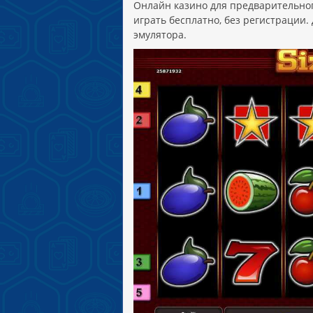
Онлайн казино для предварительно
играть бесплатно, без регистрации.
эмулятора.