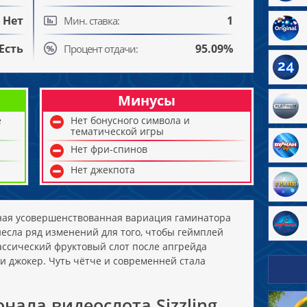
Нет
1
Мин. ставка:
Есть
95.09%
Процент отдачи:
Минусы
е
Нет бонусного символа и
тематической игры
Нет фри-спинов
Нет джекпота
дная усовершенствованная вариация гаминатора
есла ряд изменений для того, чтобы геймплей
ссический фруктовый слот после апгрейда
 джокер. Чуть чётче и современней стала
ала видеослота Sizzling