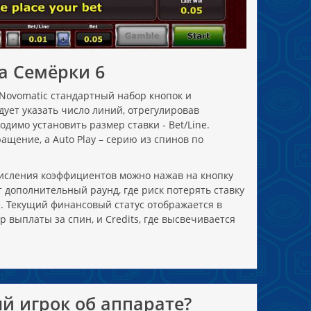
а Семёрки 6
Novomatic стандартный набор кнопок и
ует указать число линий, отрегулировав
ходимо установить размер ставки - Bet/Line.
ащение, а Auto Play – серию из спинов по
числения коэффициентов можно нажав на кнопку
 дополнительный раунд, где риск потерять ставку
. Текущий финансовый статус отображается в
ер выплаты за спин, и Credits, где высвечивается
й игрок об аппарате?