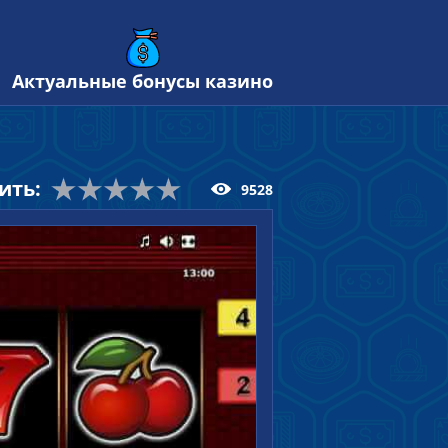
Актуальные бонусы казино
ить:
9528