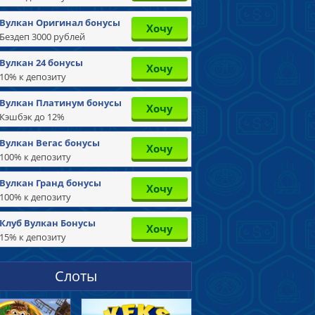
Вулкан Оригинал бонусы
Хочу
Бездеп 3000 рублей
Вулкан 24 бонусы
Хочу
10% к депозиту
Вулкан Платинум бонусы
Хочу
Кэшбэк до 12%
Вулкан Вегас бонусы
Хочу
100% к депозиту
Вулкан Гранд бонусы
Хочу
100% к депозиту
Клуб Вулкан Бонусы
Хочу
15% к депозиту
Слоты