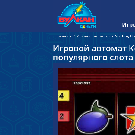
Игр
Главная
/
Игровые автоматы
/
Sizzling Ho
Игровой автомат К
популярного слота