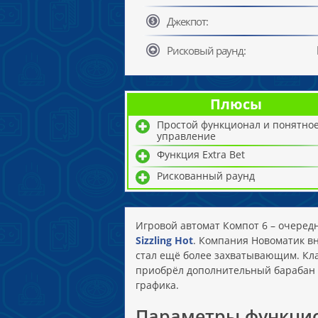
Джекпот:
Рисковый раунд:
Плюсы
Простой функционал и понятно
управление
Функция Extra Bet
Рискованный раунд
Игровой автомат Компот 6 – очере
Sizzling Hot
. Компания Новоматик вн
стал ещё более захватывающим. Кла
приобрёл дополнительный барабан и
графика.
Параметры функцион